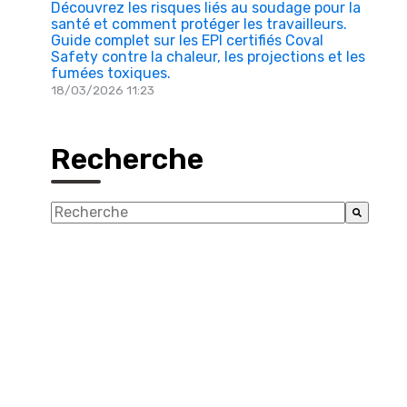
Découvrez les risques liés au soudage pour la
santé et comment protéger les travailleurs.
Guide complet sur les EPI certifiés Coval
Safety contre la chaleur, les projections et les
fumées toxiques.
18/03/2026 11:23
Recherche
Il s'agit d'un champ de recherche auquel est assoc
Il n'y a aucune suggestion car le champ de rec