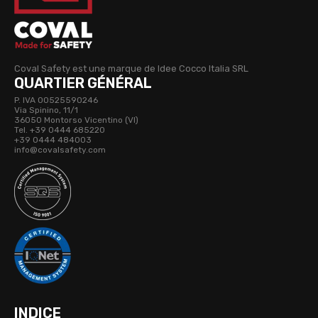
Coval Safety est une marque de Idee Cocco Italia SRL
QUARTIER GÉNÉRAL
P. IVA 00525590246
Via Spinino, 11/1
36050 Montorso Vicentino (VI)
Tel. +39 0444 685220
+39 0444 484003
info@covalsafety.com
INDICE