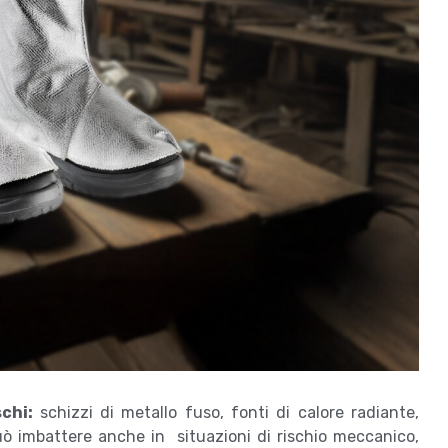
schi:
schizzi di metallo fuso, fonti di calore radiante,
uò imbattere anche in situazioni di rischio meccanico,