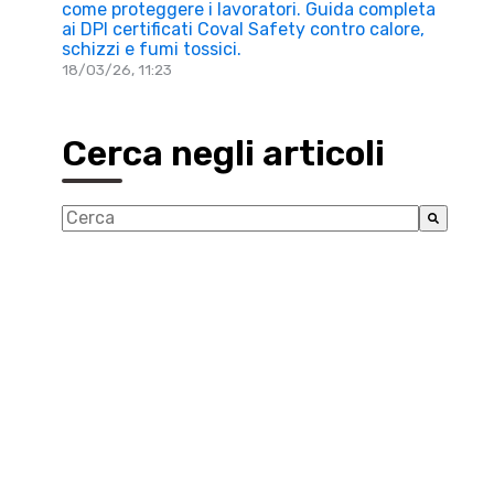
come proteggere i lavoratori. Guida completa
ai DPI certificati Coval Safety contro calore,
schizzi e fumi tossici.
18/03/26, 11:23
Cerca negli articoli
Questo è un campo di ricerca con una funzionalità d
Non sono presenti suggerimenti perché il campo