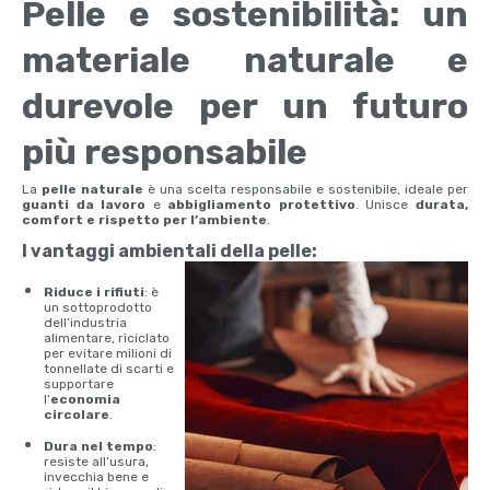
Pelle e sostenibilità: un
materiale naturale e
durevole per un futuro
più responsabile
La
pelle naturale
è una scelta responsabile e sostenibile, ideale per
guanti da lavoro
e
abbigliamento protettivo
. Unisce
durata,
comfort e rispetto per l’ambiente
.
I vantaggi ambientali della pelle:
Riduce i rifiuti
: è
un sottoprodotto
dell’industria
alimentare, riciclato
per evitare milioni di
tonnellate di scarti e
supportare
l’
economia
circolare
.
Dura nel tempo
:
resiste all’usura,
invecchia bene e