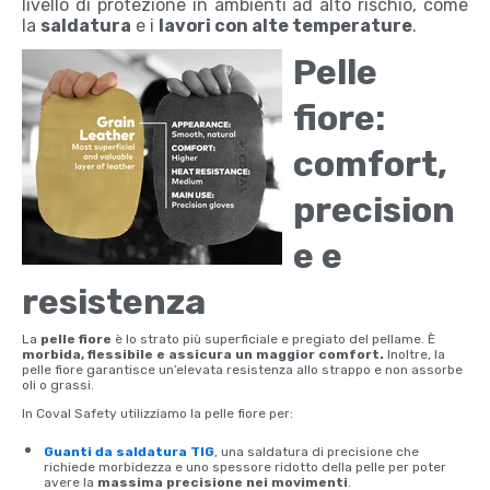
livello di protezione in ambienti ad alto rischio, come
la
saldatura
e i
lavori con alte temperature
.
Pelle
fiore:
comfort,
precision
e e
resistenza
La
pelle fiore
è lo strato più superficiale e pregiato del pellame. È
morbida, flessibile e assicura un maggior comfort.
Inoltre, la
pelle fiore garantisce un’elevata resistenza allo strappo e non assorbe
oli o grassi.
In Coval
Safety
utilizziamo la pelle fiore per:
Guanti da saldatura TIG
, una saldatura di precisione che
richiede morbidezza e uno spessore ridotto della pelle per poter
avere la
massima precisione nei movimenti
.