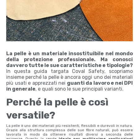
La pelle è un materiale insostituibile nel mondo
della protezione professionale. Ma conosci
davvero tutte le sue caratteristiche e tipologie?
In questa guida targata Coval Safety, scopriamo
insieme perché la pelle è ancora oggi uno dei materiali
più usati e apprezzati nei
guanti da lavoro e nei DPI
in generale
, e quali sono le sue principali varianti.
Perché la pelle è così
versatile?
La pelle è uno dei materiali più resistenti, flessibili e durevoli in natura.
Grazie alla struttura complessa delle sue fibre naturali, può essere
lavorata in modo da ottenere risultati diversi a seconda delle
esigenze. Questo la rende
ideale per moltissime applicazioni