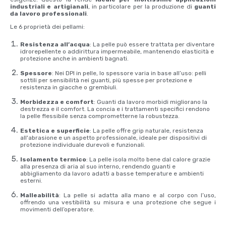
industriali e artigianali
, in particolare per la produzione
di
guanti
da lavoro professionali
.
Le 6 proprietà dei pellami:
Resistenza all’acqua
: La pelle può essere trattata per diventare
idrorepellente o addirittura impermeabile, mantenendo elasticità e
protezione anche in ambienti bagnati.
Spessore
: Nei DPI in pelle, lo spessore varia in base all’uso: pelli
sottili per sensibilità nei guanti, più spesse per protezione e
resistenza in giacche o grembiuli.
Morbidezza e comfort
: Guanti da lavoro morbidi migliorano la
destrezza e il comfort. La concia e i trattamenti specifici rendono
la pelle flessibile senza comprometterne la robustezza.
Estetica e superficie
: La pelle offre grip naturale, resistenza
all'abrasione e un aspetto professionale, ideale per dispositivi di
protezione individuale durevoli e funzionali.
Isolamento termico
: La pelle isola molto bene dal calore grazie
alla presenza di aria al suo interno, rendendo guanti e
abbigliamento da lavoro adatti a basse temperature e ambienti
esterni.
Malleabilità
: La pelle si adatta alla mano e al corpo con l’uso,
offrendo una vestibilità su misura e una protezione che segue i
movimenti dell’operatore.