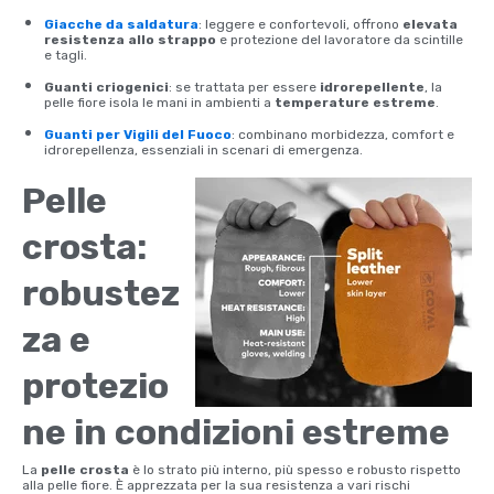
Giacche da saldatura
: leggere e confortevoli, offrono
elevata
resistenza allo strappo
e protezione del lavoratore da scintille
e tagli.
Guanti criogenici
: se trattata per essere
idrorepellente
, la
pelle fiore isola le mani in ambienti a
temperature estreme
.
Guanti per Vigili del Fuoco
: combinano
morbidezza, comfort e
idrorepellenza
, essenziali in scenari di emergenza.
Pelle
crosta:
robustez
za e
protezio
ne in condizioni estreme
La
pelle crosta
è lo strato più interno, più spesso e robusto rispetto
alla pelle fiore. È apprezzata per la sua resistenza a vari rischi