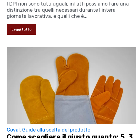
I DPI non sono tutti uguali, infatti possiamo fare una
distinzione tra quelli necessari durante l’intera
giornata lavorativa, e quelli che è...
Leggi tutto
Coval
,
Guide alla scelta del prodotto
Come scegliere il giusto guanto: 5, 3