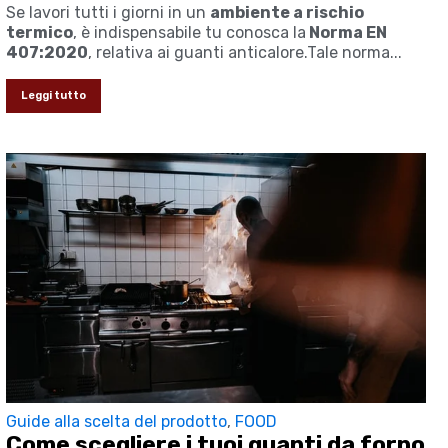
Se lavori tutti i giorni in un
ambiente a rischio
termico
, è indispensabile tu conosca la
Norma EN
407:2020
, relativa ai guanti anticalore.Tale norma...
Leggi tutto
Guide alla scelta del prodotto
,
FOOD
Come scegliere i tuoi guanti da forno