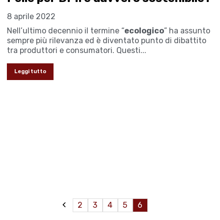
8 aprile 2022
Nell’ultimo decennio il termine “
ecologico
” ha assunto
sempre più rilevanza ed è diventato punto di dibattito
tra produttori e consumatori. Questi...
Leggi tutto
2
3
4
5
6