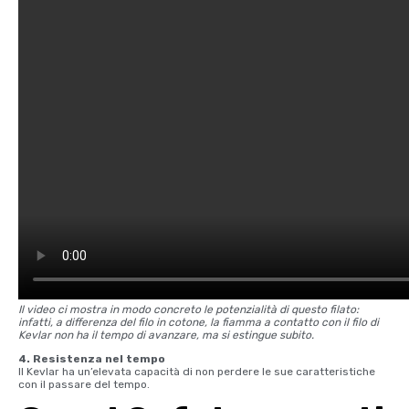
Il video ci mostra in modo concreto le potenzialità di questo filato:
infatti, a differenza del filo in cotone, la fiamma a contatto con il filo di
Kevlar non ha il tempo di avanzare, ma si estingue subito.
4. Resistenza nel tempo
Il Kevlar ha un’elevata capacità di non perdere le sue caratteristiche
con il passare del tempo.