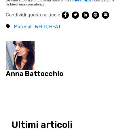
Se vuoi scoprire di più sulla nostra linea
Coval HEAT
contattaci e
richiedi una consulenza.
Condividi questo articolo
Materiali
,
WELD
,
HEAT
Anna Battocchio
Ultimi articoli