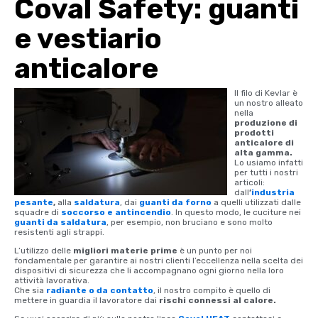
Coval Safety: guanti
e vestiario
anticalore
Il filo di Kevlar è
un nostro alleato
nella
produzione di
prodotti
anticalore di
alta gamma.
Lo usiamo infatti
per tutti i nostri
articoli:
dall
’
industria
pesante
,
alla
saldatura
, dai
guanti da forno
a quelli utilizzati dalle
squadre di
soccorso e antincendio
. In questo modo, le cuciture nei
guanti da saldatura
, per esempio, non bruciano e sono molto
resistenti agli strappi.
L’utilizzo delle
migliori materie prime
è un punto per noi
fondamentale per garantire ai nostri clienti l’eccellenza nella scelta dei
dispositivi di sicurezza che li accompagnano ogni giorno nella loro
attività lavorativa.
Che sia
radiante o da contatto
, il nostro compito è quello di
mettere in guardia il lavoratore dai
rischi connessi al calore.