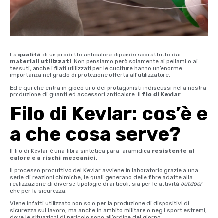
La
qualità
di un prodotto anticalore dipende soprattutto dai
materiali utilizzati
. Non pensiamo però solamente ai pellami o ai
tessuti, anche i filati utilizzati per le cuciture hanno un’enorme
importanza nel grado di protezione offerta all’utilizzatore.
Ed è qui che entra in gioco uno dei protagonisti indiscussi nella nostra
produzione di guanti ed accessori anticalore: il
filo di Kevlar
.
Filo di Kevlar: cos’è e
a che cosa serve?
Il filo di Kevlar è una fibra sintetica para-aramidica
resistente al
calore e a rischi meccanici.
Il processo produttivo del Kevlar avviene in laboratorio grazie a una
serie di reazioni chimiche, le quali generano delle fibre adatte alla
realizzazione di diverse tipologie di articoli, sia per le attività
outdoor
che per la sicurezza.
Viene infatti utilizzato non solo per la produzione di dispositivi di
sicurezza sul lavoro, ma anche in ambito militare o negli sport estremi,
dove le situazioni di pericolo sono all’ordine del giorno.