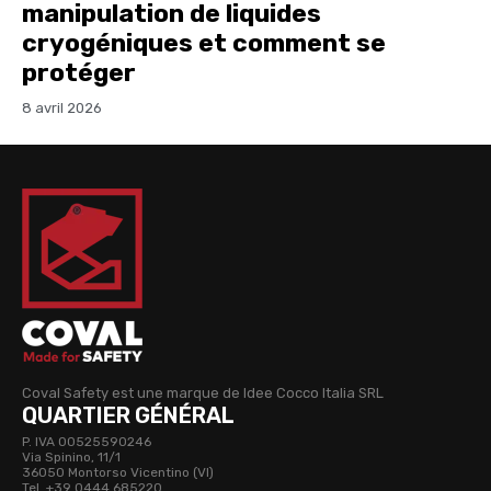
manipulation de liquides
cryogéniques et comment se
protéger
8 avril 2026
Coval Safety est une marque de Idee Cocco Italia SRL
QUARTIER GÉNÉRAL
P. IVA 00525590246
Via Spinino, 11/1
36050 Montorso Vicentino (VI)
Tel. +39 0444 685220