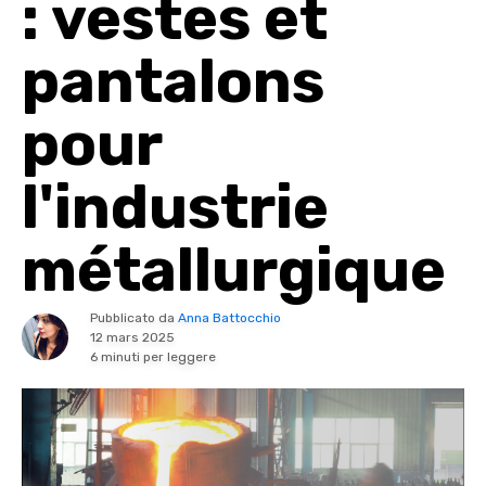
: vestes et
pantalons
pour
l'industrie
métallurgique
Pubblicato da
Anna Battocchio
12 mars 2025
6 minuti per leggere