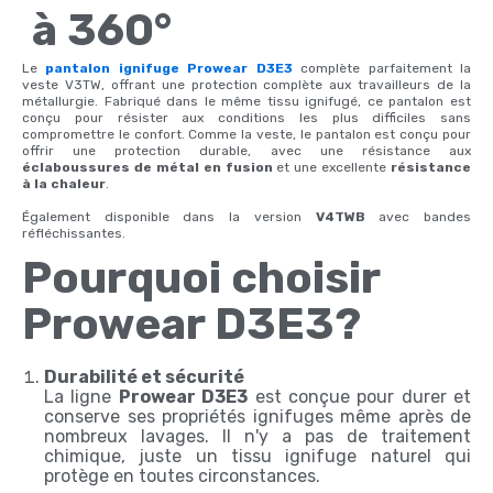
à 360°
Le
pantalon ignifuge Prowear D3E3
complète parfaitement la
veste V3TW, offrant une protection complète aux travailleurs de la
métallurgie. Fabriqué dans le même tissu ignifugé, ce pantalon est
conçu pour résister aux conditions les plus difficiles sans
compromettre le confort. Comme la veste, le pantalon est conçu pour
offrir une protection durable, avec une résistance aux
éclaboussures de métal en fusion
et une excellente
résistance
à la chaleur
.
Également disponible dans la version
V4TWB
avec bandes
réfléchissantes.
Pourquoi choisir
Prowear D3E3?
Durabilité et sécurité
La ligne
Prowear D3E3
est conçue pour durer et
conserve ses propriétés ignifuges même après de
nombreux lavages. Il n'y a pas de traitement
chimique, juste un tissu ignifuge naturel qui
protège en toutes circonstances.